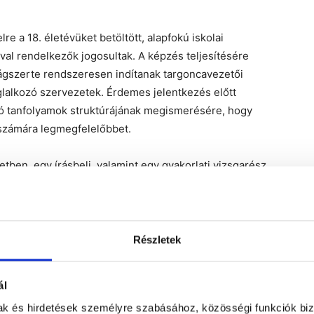
e a 18. életévüket betöltött, alapfokú iskolai
val rendelkezők jogosultak. A képzés teljesítésére
zágszerte rendszeresen indítanak targoncavezetői
lalkozó szervezetek. Érdemes jelentkezés előtt
uló tanfolyamok struktúrájának megismerésére, hogy
 számára legmegfelelőbbet.
en, egy írásbeli, valamint egy gyakorlati vizsgarész
avezető tanfolyamok által megszerezhető szakképesítés
 valamint a gyalogkíséretű targoncák kezelésére
Részletek
ál
nfolyam önmagában nem elegendő a területen való
mak és hirdetések személyre szabásához, közösségi funkciók biz
vábbi jogosítvány, a gépkezelői jogosítvány