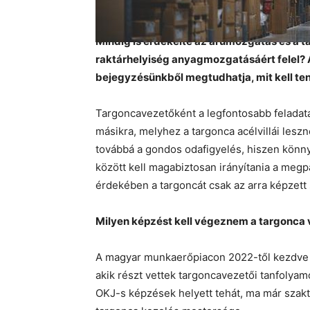
Mindig is érdekelte az árumozgatás és a t
raktárhelyiség anyagmozgatásáért felel?
bejegyzésünkből megtudhatja, mit kell te
Targoncavezetőként a legfontosabb feladata 
másikra, melyhez a targonca acélvillái les
továbbá a gondos odafigyelés, hiszen könn
között kell magabiztosan irányítania a megp
érdekében a targoncát csak az arra képzett
Milyen képzést kell végeznem a targonca
A magyar munkaerőpiacon 2022-től kezdve 
akik részt vettek targoncavezetői tanfolyamo
OKJ-s képzések helyett tehát, ma már szakta