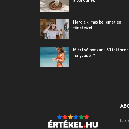
a bőrödnek?
Harc a klimax kellemetlen
tüneteivel
Miért válasszunk 60 faktoros
fényvédőt?
AB
Part