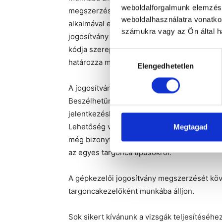
weboldalforgalmunk elemzésé
megszerzése is. Ennek érdekében egy gyakorl
weboldalhasználatra vonatko
alkalmával egy rakodási feladat végrehajtás
számukra vagy az Ön által ha
jogosítvány csupán arra a targonca típusra v
kódja szerepel a jogosítványon. Ezenfelül a
Hozzájárulás
határozza meg, melyet azonban egy újabb vi
Elengedhetetlen
kiválasztása
A jogosítványszerzés szempontjából három
Beszélhetünk vezetőüléses, vezetőállásos és
jelentkezéskor kell eldönteni, hogy ezek kö
Lehetőség van azonban több géptípusból való
Megtagad
még bizonytalan, hogy melyik gépcsoportot
az egyes targonca típusokról.
A gépkezelői jogosítvány megszerzését köv
targoncakezelőként munkába álljon.
Sok sikert kívánunk a vizsgák teljesítéséhe