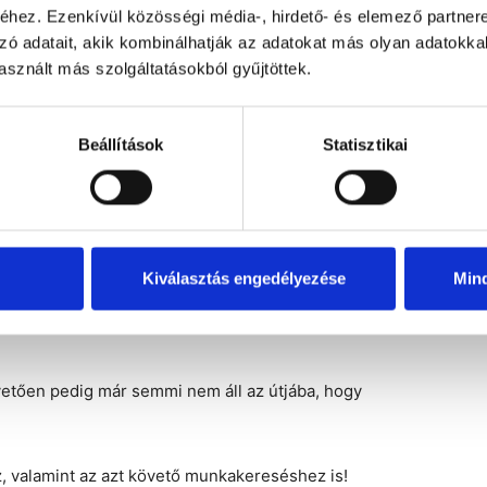
hez. Ezenkívül közösségi média-, hirdető- és elemező partner
ati vizsgát kell teljesíteni a jelentkezőknek, mely
zó adatait, akik kombinálhatják az adatokat más olyan adatokka
ára kell készülni. Fontos kiemelni, hogy a gépkezelői
sznált más szolgáltatásokból gyűjtöttek.
onatkozik, mellyel a vizsgát teljesítette, és amelynek
 jogosítvány érvényességét az orvosi alkalmassági
zsgálattal meg lehet hosszabbítani.
Beállítások
Statisztikai
 különböző targoncatípust különböztethetünk meg.
 gyalogkíséretű targoncákról is, és a vizsgára való
zül melyik gépcsoportra kíván jogosítványt szerezni.
 vizsgázásra is. Amennyiben jelentkezés előtt áll, és
Kiválasztás engedélyezése
Min
 válassza,
ezen az oldalon
további információkat talál
etően pedig már semmi nem áll az útjába, hogy
z, valamint az azt követő munkakereséshez is!