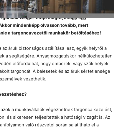
argoncák világa? Látja magát, ahogy egy
 Akkor mindenképp olvasson tovább, mert
nnie a targoncavezetői munkakör betöltéséhez!
az áruk biztonságos szállítása lesz, egyik helyről a
znek a segítségére. Anyagmozgatáskor nélkülözhetetlen
yedén előfordulhat, hogy emberek, vagy szűk helyek
akolt targoncát. A balesetek és az áruk sértetlensége
 személyek vezethetik.
 vezetéshez?
azok a munkavállalók végezhetnek targonca kezelést,
n, és sikeresen teljesítették a hatósági vizsgát is. Az
nfolyamon való részvétel során sajátítható el a