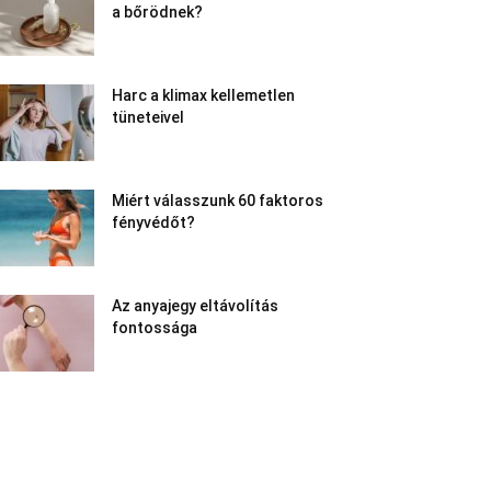
a bőrödnek?
Harc a klimax kellemetlen
tüneteivel
Miért válasszunk 60 faktoros
fényvédőt?
Az anyajegy eltávolítás
fontossága