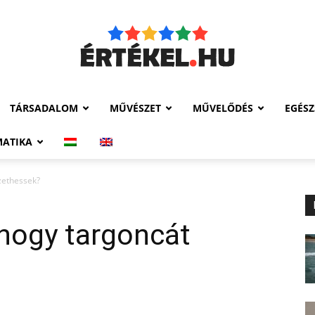
TÁRSADALOM
MŰVÉSZET
MŰVELŐDÉS
EGÉSZ
Értékel.hu
MATIKA
zethessek?
 hogy targoncát