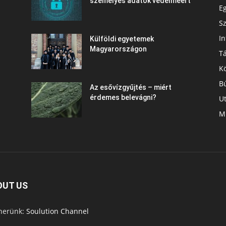
személyes adatok védelméért
E
S
In
Külföldi egyetemek
Magyarországon
T
K
B
Az esővízgyűjtés – miért
érdemes belevágni?
U
M
OUT US
nerünk:
Soulution Channel