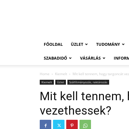
FŐOLDAL
ÜZLET
TUDOMÁNY
SZABADIDŐ
VÁSÁRLÁS
INFOR
Home
Kiemelt
Mit kell tennem, hogy targoncát ve
Kiemelt
Üzlet
Szállítmányozás, raktározás
Mit kell tennem,
vezethessek?