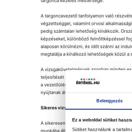
targonca kezelés mestersége.
A targoncavezető tanfolyamon való részvételr
végzettséggel, valamint orvosi alkalmassági
pedig számtalan lehetőség kínálkozik. Ors
képzéseket, különböző felnőttképzéssel fog
alaposan körülnézni, és időt szánni az ind
megtalálja a kínálkozó lehetőségek közül a
A vizsgakövetelmények azonban minden esetb
teljesítését foglalják magukban. A targonc
a vezetőüléses targoncák, a vezetőállásos,
nyújtanak államilag elismert képesítést.
Beleegyezés
Sikeres vizsgát tettem. Hogyan tovább?
Ez a weboldal sütiket haszn
A sikeresen teljesített targoncavezetői ta
Sütiket használunk a tartal
munkába álláshoz. Szükséges ugyanis egy to