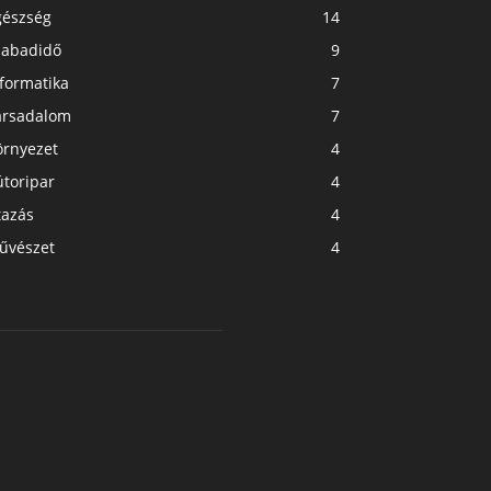
gészség
14
zabadidő
9
formatika
7
ársadalom
7
örnyezet
4
útoripar
4
tazás
4
űvészet
4