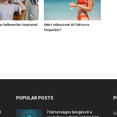
ax kellemetlen tüneteivel
Miért válasszunk 60 faktoros
fényvédőt?
POPULAR POSTS
P
ó
7 biztonságos böngésző a
Üz