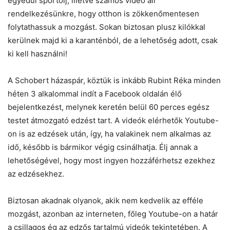
egyedül sportolj, illetve számos videó áll
rendelkezésünkre, hogy otthon is zökkenőmentesen
folytathassuk a mozgást. Sokan biztosan plusz kilókkal
kerülnek majd ki a karanténból, de a lehetőség adott, csak
ki kell használni!
A Schobert házaspár, köztük is inkább Rubint Réka minden
héten 3 alkalommal indít a Facebook oldalán élő
bejelentkezést, melynek keretén belül 60 perces egész
testet átmozgató edzést tart. A videók elérhetők Youtube-
on is az edzések után, így, ha valakinek nem alkalmas az
idő, később is bármikor végig csinálhatja. Élj annak a
lehetőségével, hogy most ingyen hozzáférhetsz ezekhez
az edzésekhez.
Biztosan akadnak olyanok, akik nem kedvelik az efféle
mozgást, azonban az interneten, főleg Youtube-on a határ
a csillagos ég az edzős tartalmú videók tekintetében. A