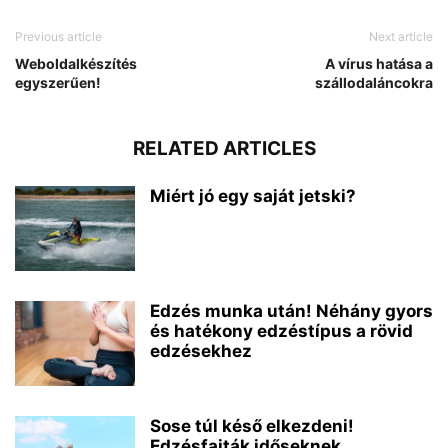
Previous article
Next article
Weboldalkészítés
A vírus hatása a
egyszerűen!
szállodaláncokra
RELATED ARTICLES
Miért jó egy saját jetski?
Edzés munka után! Néhány gyors
és hatékony edzéstípus a rövid
edzésekhez
Sose túl késő elkezdeni!
Edzésfajták időseknek