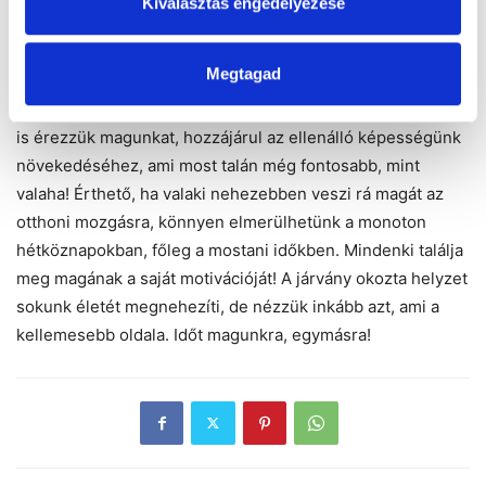
Kiválasztás engedélyezése
hanem kipróbálhatjuk az egészségesebb ételek
elkészítését is, időnk biztos van rá!
Megtagad
A mozgás, azon túl, hogy jobban nézünk ki tőle és jobban
is érezzük magunkat, hozzájárul az ellenálló képességünk
növekedéséhez, ami most talán még fontosabb, mint
valaha! Érthető, ha valaki nehezebben veszi rá magát az
otthoni mozgásra, könnyen elmerülhetünk a monoton
hétköznapokban, főleg a mostani időkben. Mindenki találja
meg magának a saját motivációját! A járvány okozta helyzet
sokunk életét megnehezíti, de nézzük inkább azt, ami a
kellemesebb oldala. Időt magunkra, egymásra!