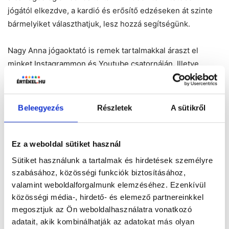
jógától elkezdve, a kardió és erősítő edzéseken át szinte
bármelyiket választhatjuk, lesz hozzá segítségünk.
Nagy Anna jógaoktató is remek tartalmakkal áraszt el
minket Instagrammon és Youtube csatornáján. Illetve
elindultak a 21 napos kihívások, például Simon Alexandra
fitness edző Instagram oldalán megtalálható egy tréning
táblázat, napokra és gyakorlatokra felosztva.
Beleegyezés
Részletek
A sütikről
Ez a weboldal sütiket használ
Sütiket használunk a tartalmak és hirdetések személyre
szabásához, közösségi funkciók biztosításához,
valamint weboldalforgalmunk elemzéséhez. Ezenkívül
közösségi média-, hirdető- és elemező partnereinkkel
megosztjuk az Ön weboldalhasználatra vonatkozó
adatait, akik kombinálhatják az adatokat más olyan