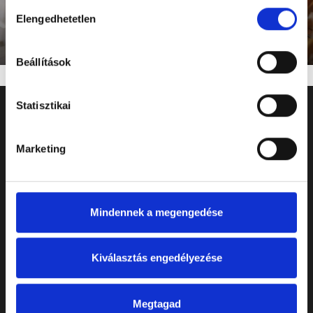
Hozzájárulás
Elengedhetetlen
kiválasztása
Ha különleges darabokból álló ruhatárra
vágysz, ezeken a helyeken vásárolj
Beállítások
Statisztikai
Marketing
ABOUT US
Mindennek a megengedése
Partnerünk:
Soulution Channel
Kiválasztás engedélyezése
FOLLOW US
Megtagad