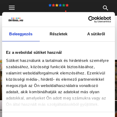
Home
Vásárlás
VÁSÁRLÁS
Beleegyezés
Részletek
A sütikről
RUHÁZAT
Ez a weboldal sütiket használ
Sütiket használunk a tartalmak és hirdetések személyre
szabásához, közösségi funkciók biztosításához,
valamint weboldalforgalmunk elemzéséhez. Ezenkívül
közösségi média-, hirdető- és elemező partnereinkkel
megosztjuk az Ön weboldalhasználatra vonatkozó
Hogyan vásároljunk a koronavírus idején?
adatait, akik kombinálhatják az adatokat más olyan
adatokkal, amelyeket Ön adott meg számukra vagy az
Ön által használt más szolgáltatásokból gyűjtöttek.